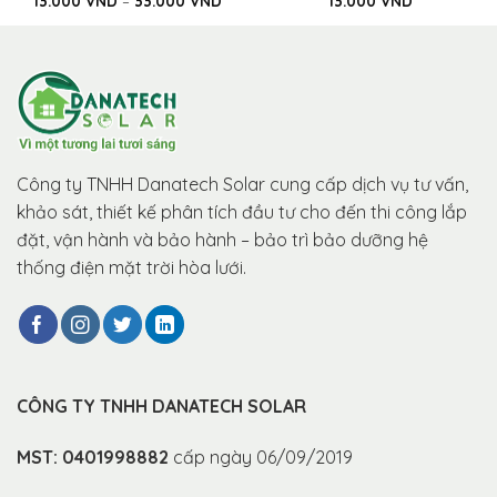
13.000
VND
–
33.000
VND
13.000
VND
giá:
từ
13.000 VND
ND
đến
33.000 VND
00 VND
Công ty TNHH Danatech Solar cung cấp dịch vụ tư vấn,
khảo sát, thiết kế phân tích đầu tư cho đến thi công lắp
đặt, vận hành và bảo hành – bảo trì bảo dưỡng hệ
thống điện mặt trời hòa lưới.
CÔNG TY TNHH DANATECH SOLAR
MST: 0401998882
cấp ngày 06/09/2019