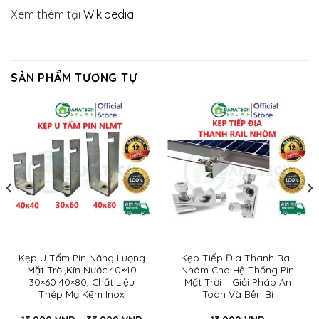
Xem thêm tại
Wikipedia
.
SẢN PHẨM TƯƠNG TỰ
Kẹp U Tấm Pin Năng Lượng
Kẹp Tiếp Địa Thanh Rail
Mặt Trời,kín Nước 40×40
Nhôm Cho Hệ Thống Pin
30×60 40×80, Chất Liệu
Mặt Trời – Giải Pháp An
Thép Mạ Kẽm Inox
Toàn Và Bền Bỉ
Khoảng