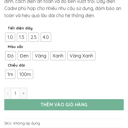
định, cách điện an toàn và độ bền vượt trội. Dây điện
Cadivi phù hợp cho nhiều nhu cầu sử dụng, đảm bảo an
toàn và hiệu quả lâu dài cho hệ thống điện.
Tiết diện dây
1.0
1.5
2.5
4.0
Màu sắc
Đỏ
Đen
Vàng
Xanh
Vàng Xanh
Chiều dài
1m
100m
Dây điện cadivi đơn CV 1.0 1.5 2.5 4.0 đủ màu | lõi đồng cao c
THÊM VÀO GIỎ HÀNG
SKU:
Không áp dụng