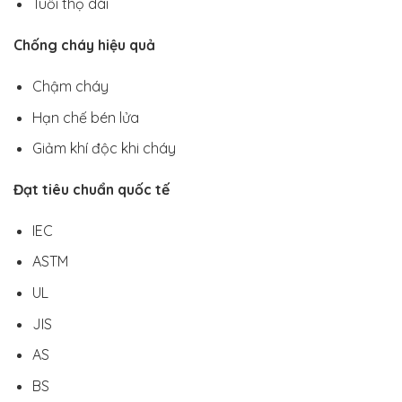
Tuổi thọ dài
Chống cháy hiệu quả
Chậm cháy
Hạn chế bén lửa
Giảm khí độc khi cháy
Đạt tiêu chuẩn quốc tế
IEC
ASTM
UL
JIS
AS
BS