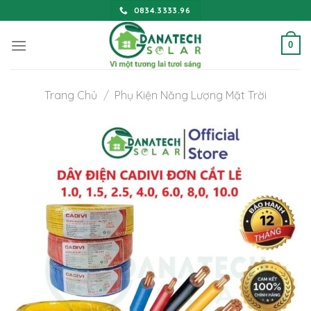
Chuyển
0834.3333.96
Đến
Nội
0
Dung
Trang Chủ
/
Phụ Kiện Năng Lượng Mặt Trời