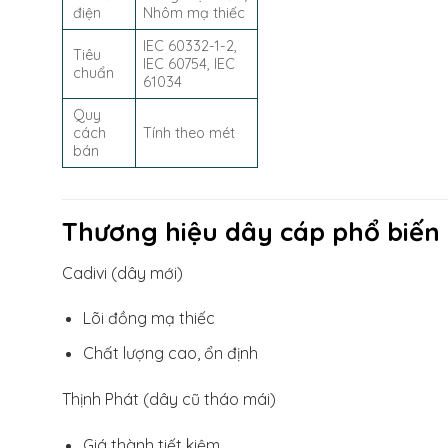
điện
Nhôm mạ thiếc
IEC 60332-1-2,
Tiêu
IEC 60754, IEC
chuẩn
61034
Quy
cách
Tính theo mét
bán
Thương hiệu dây cáp phổ biến
Cadivi (dây mới)
Lõi đồng mạ thiếc
Chất lượng cao, ổn định
Thịnh Phát (dây cũ tháo mái)
Giá thành tiết kiệm