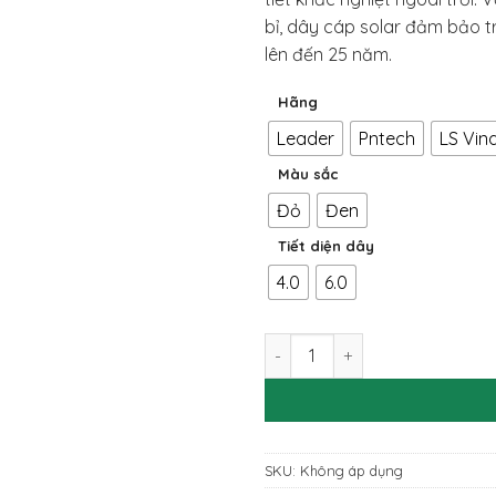
bỉ, dây cáp solar đảm bảo tr
lên đến 25 năm.
Hãng
Leader
Pntech
LS Vin
Màu sắc
Đỏ
Đen
Tiết diện dây
4.0
6.0
Dây DC năng lượng mặt trời 
SKU:
Không áp dụng