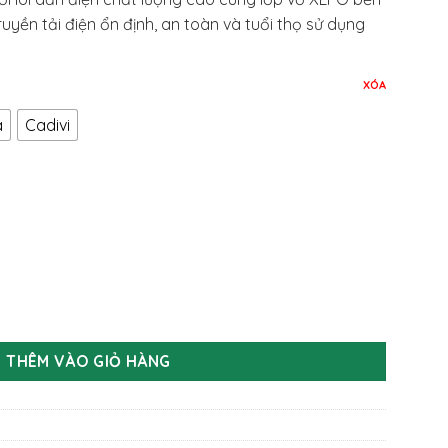
21.000 VND
uyền tải điện ổn định, an toàn và tuổi thọ sử dụng
XÓA
a
Cadivi
cao cấp 2 lớp vỏ chống cháy Leader Cadivi Thịnh phát 4.0mm
THÊM VÀO GIỎ HÀNG