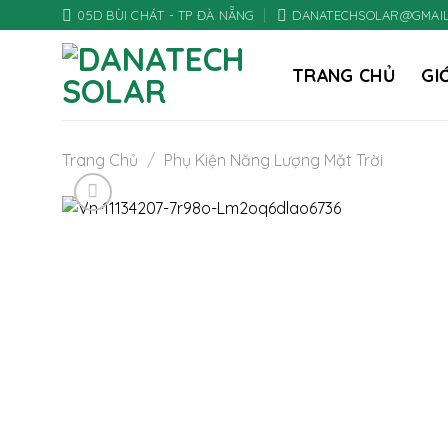
Chuyển
05D BÙI CHÁT - TP ĐÀ NẴNG
DANATECHSOLAR@GMAI
Đến
Nội
TRANG CHỦ
GI
Dung
Trang Chủ
/
Phụ Kiện Năng Lượng Mặt Trời