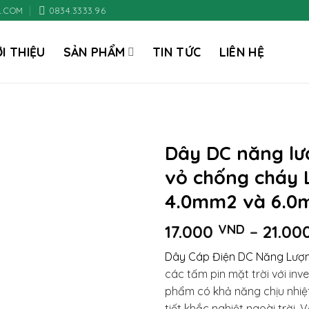
L.COM
0834.3333.96
ỚI THIỆU
SẢN PHẨM
TIN TỨC
LIÊN HỆ
Dây DC năng lượ
vỏ chống cháy 
4.0mm2 và 6.
17.000
VND
–
21.00
Dây Cáp Điện DC Năng Lượn
các tấm pin mặt trời với inve
phẩm có khả năng chịu nhiệt
tiết khắc nghiệt ngoài trời.