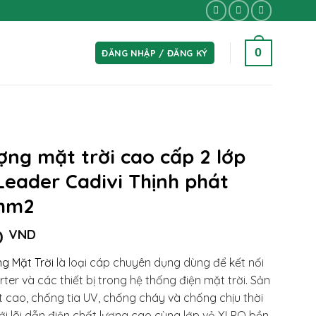
0
ĐĂNG NHẬP / ĐĂNG KÝ
ng mặt trời cao cấp 2 lớp
Leader Cadivi Thịnh phát
0mm2
Khoảng
0
VND
giá:
g Mặt Trời
là loại cáp chuyên dụng dùng để kết nối
từ
rter và các thiết bị trong hệ thống điện mặt trời. Sản
17.000 VND
 cao, chống tia UV, chống cháy và chống chịu thời
đến
 Với lõi dẫn điện chất lượng cao cùng lớp vỏ XLPO bền