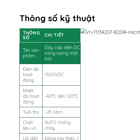
Thông số kỹ thuật
THÔNG
CHI TIẾT
SỐ
Dây cáp điện DC
Tên sản
năng lượng mặt
phẩm
trời
Điện áp
hoạt
1500VDC
động
Nhiệt
độ hoạt
-40°C đến 120°C
động
Tuổi thọ
~25 năm
Chất
XLPO chống
liệu vỏ
cháy
Lõi dẫn
Đồng mạ thiếc /